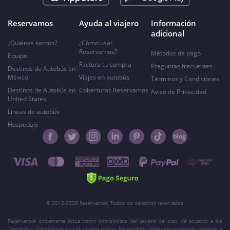
Reservamos
Ayuda al viajero
Información
adicional
¿Quiénes somos?
¿Cómo usar
Reservamos?
Métodos de pago
Equipo
Factura tu compra
Preguntas frecuentes
Destinos de Autobús en
México
Viajes en autobús
Términos y Condiciones
Destinos de Autobús en
Coberturas Reservamos
Aviso de Privacidad
United States
Líneas de autobús
Hospedaje
© 2012-2026 Reservamos. Todos los derechos reservados.
Reservamos únicamente actúa como comisionista del usuario del sitio, de acuerdo a los
Términos y Condiciones que el usuario acepta. Reservamos realiza reservaciones legítimas y