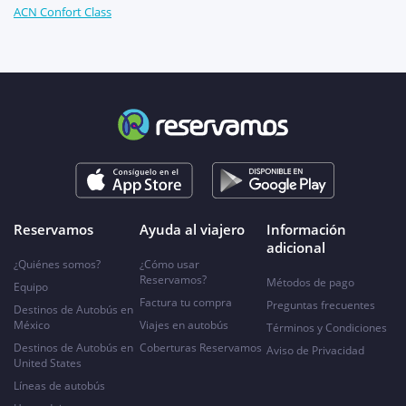
ACN Confort Class
Reservamos
Ayuda al viajero
Información
adicional
¿Quiénes somos?
¿Cómo usar
Reservamos?
Métodos de pago
Equipo
Factura tu compra
Preguntas frecuentes
Destinos de Autobús en
México
Viajes en autobús
Términos y Condiciones
Destinos de Autobús en
Coberturas Reservamos
Aviso de Privacidad
United States
Líneas de autobús