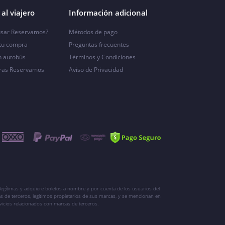
al viajero
Información adicional
sar Reservamos?
Métodos de pago
 tu compra
Preguntas frecuentes
n autobús
Términos y Condiciones
ras Reservamos
Aviso de Privacidad
egítimas y adquiere boletos a nombre y por cuenta de los usuarios del
s de terceros, legítimos propietarios de sus marcas, y se mencionan en
vicios relacionados con marcas de terceros.