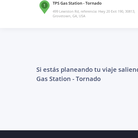
TPS Gas Station - Tornado
1
499 Lewiston Rd, referencia: Hwy 20 Exit 190, 30813,
Grovetown, GA, USA
Si estás planeando tu viaje salien
Gas Station - Tornado