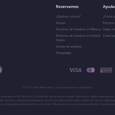
Reservamos
Ayuda 
¿Quiénes somos?
¿Cómo u
Equipo
Factura
Destinos de Autobús en México
Viajes e
Destinos de Autobús en United
Cobertu
States
Líneas de autobús
Hospedaje
© 2012-2026 Reservamos. Todos los derechos reservados.
 de acuerdo a los Términos y Condiciones que el usuario acepta. Reservamos realiza reservaciones l
ctos, servicios o empresas prestadoras de servicios aquí mencionados pueden ser marcas registrada
vos y comparativos para el público consumidor. Reservamos no comercializa productos, ni presta ser