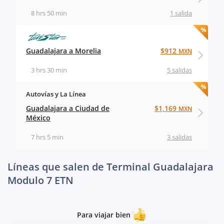
8 hrs 50 min
1 salida
Guadalajara a Morelia
$912
MXN
3 hrs 30 min
5 salidas
Autovías y La Línea
Guadalajara a Ciudad de
$1,169
MXN
México
7 hrs 5 min
3 salidas
Líneas que salen de Terminal Guadalajara
Modulo 7 ETN
Para viajar bien