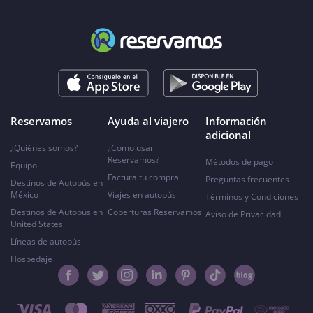
Reservamos
Ayuda al viajero
Información
adicional
¿Quiénes somos?
¿Cómo usar
Reservamos?
Métodos de pago
Equipo
Factura tu compra
Preguntas frecuentes
Destinos de Autobús en
México
Viajes en autobús
Términos y Condiciones
Destinos de Autobús en
Coberturas Reservamos
Aviso de Privacidad
United States
Líneas de autobús
Hospedaje