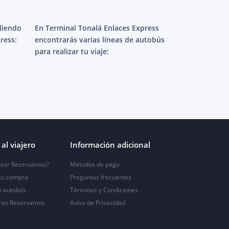
aliendo
En Terminal Tonalá Enlaces Express
ress:
encontrarás varias líneas de autobús
para realizar tu viaje:
al viajero
Información adicional
sar Reservamos?
Métodos de pago
 tu compra
Preguntas frecuentes
n autobús
Términos y Condiciones
ras Reservamos
Aviso de Privacidad