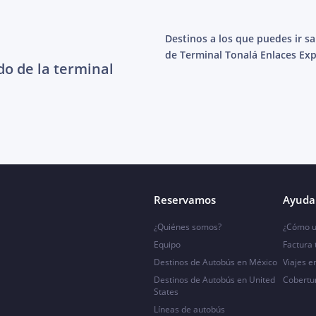
Destinos a los que puedes ir s
de Terminal Tonalá Enlaces Exp
do de la terminal
Reservamos
Ayuda 
¿Quiénes somos?
¿Cómo u
Equipo
Factura
Destinos de Autobús en México
Viajes e
Destinos de Autobús en United
Cobertu
States
Líneas de autobús