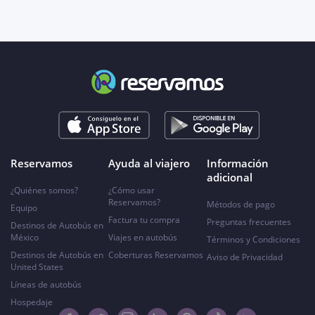
Reservamos
Ayuda al viajero
Información
adicional
¿Quiénes somos?
¿Cómo usar
Reservamos?
Métodos de pago
Equipo
Factura tu compra
Preguntas frecuentes
Destinos de Autobús en
México
Viajes en autobús
Términos y Condiciones
Destinos de Autobús en
Coberturas Reservamos
Aviso de Privacidad
United States
Líneas de autobús
Hospedaje