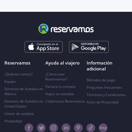
Reservamos
Ayuda al viajero
Información
adicional
¿Quiénes somos?
¿Cómo usar
Reservamos?
Métodos de pago
Equipo
Factura tu compra
Preguntas frecuentes
Destinos de Autobús en
México
Viajes en autobús
Términos y Condiciones
Destinos de Autobús en
Coberturas Reservamos
Aviso de Privacidad
United States
Líneas de autobús
Hospedaje