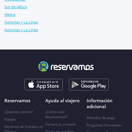
Sur de Jalisco
Alegra
Autovías y La Línea
Autovías y La Línea
Reservamos
Ayuda al viajero
Información
adicional
¿Quiénes somos?
¿Cómo usar
Reservamos?
Métodos de pago
Equipo
Factura tu compra
Preguntas frecuentes
Destinos de Autobús en
México
Viajes en autobús