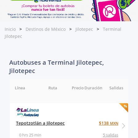
Inicio
Destinos de México
Jilotepec
Terminal
Jilotepec
Autobuses a Terminal Jilotepec,
Jilotepec
Línea
Ruta
Precio
Duración
Salidas
Tepotzotlán a Jilotepec
$138
MXN
0 hrs 25 min
5 salidas