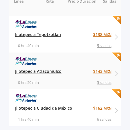
Línea
Ruta
Precio
Duración
Salidas
Jilotepec a Tepotzotlán
$138
MXN
0 hrs 40 min
5 salidas
Jilotepec a Atlacomulco
$143
MXN
0 hrs 50 min
5 salidas
Jilotepec a Ciudad de México
$162
MXN
1 hrs 40 min
6 salidas