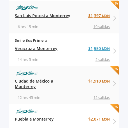
San Luis Potosí a Monterrey
$1,397
MXN
6 hrs 15 min
10 salidas
Smile Bus Primera
Veracruz a Monterrey
$1,550
MXN
14 hrs 5 min
2 salidas
Ciudad de México a
$1,910
MXN
Monterrey
12 hrs 45 min
12 salidas
Puebla a Monterrey
$2,071
MXN