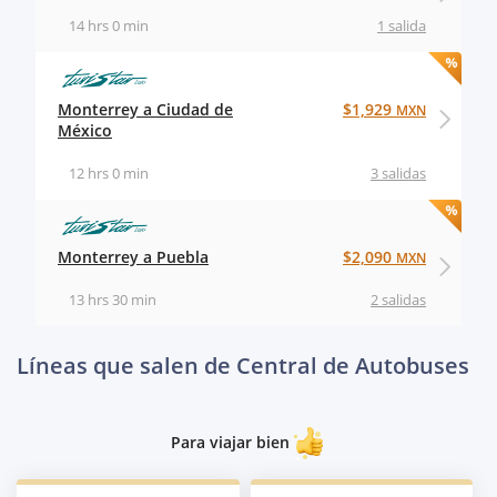
14 hrs 0 min
1 salida
Monterrey a Ciudad de
$1,929
MXN
México
12 hrs 0 min
3 salidas
Monterrey a Puebla
$2,090
MXN
13 hrs 30 min
2 salidas
Líneas que salen de Central de Autobuses
Para viajar bien