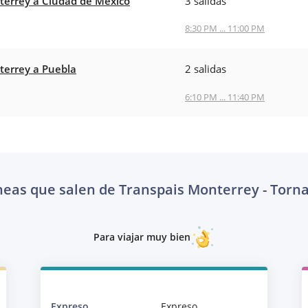
errey a Ciudad de México
3 salidas
8:30 PM ... 11:00 PM
errey a Puebla
2 salidas
6:10 PM ... 11:40 PM
neas que salen de Transpais Monterrey - Torn
Para viajar muy bien
Expreso
Expreso