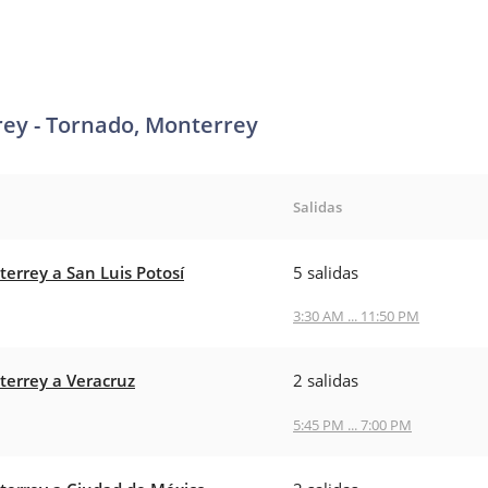
rey - Tornado, Monterrey
Salidas
errey a San Luis Potosí
5 salidas
3:30 AM ... 11:50 PM
errey a Veracruz
2 salidas
5:45 PM ... 7:00 PM