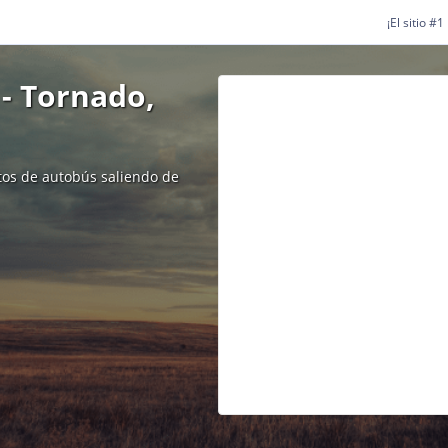
¡El sitio #
- Tornado,
etos de autobús saliendo de