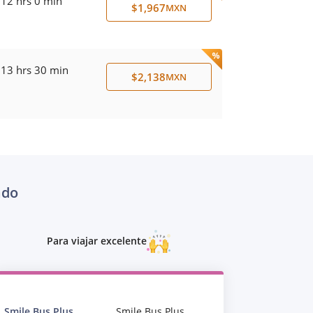
12 hrs 0 min
$1,967
MXN
13 hrs 30 min
$2,138
MXN
ado
Para viajar excelente
Smile Bus Plus
Smile Bus Plus