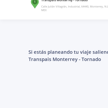
1
Calle Julián Villagrán, Industrial, 64440, Monterrey, N.L
MEX
Si estás planeando tu viaje salien
Transpais Monterrey - Tornado