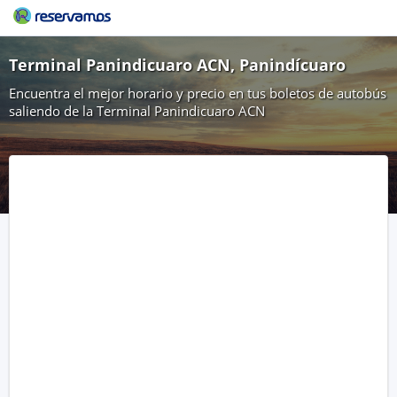
Terminal Panindicuaro ACN, Panindícuaro
Encuentra el mejor horario y precio en tus boletos de autobús
saliendo de la Terminal Panindicuaro ACN