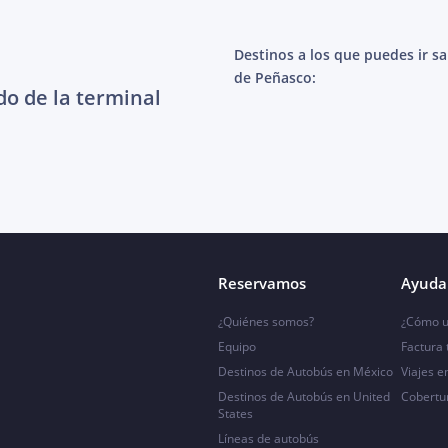
Destinos a los que puedes ir s
de Peñasco:
do de la terminal
Reservamos
Ayuda 
¿Quiénes somos?
¿Cómo u
Equipo
Factura
Destinos de Autobús en México
Viajes e
Destinos de Autobús en United
Cobertu
States
Líneas de autobús