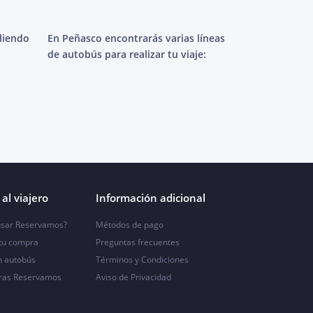
aliendo
En Peñasco encontrarás varias líneas
de autobús para realizar tu viaje:
al viajero
Información adicional
sar Reservamos?
Métodos de pago
 tu compra
Preguntas frecuentes
n autobús
Términos y Condiciones
ras Reservamos
Aviso de Privacidad