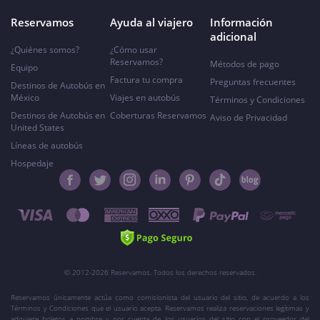
Reservamos
Ayuda al viajero
Información
adicional
¿Quiénes somos?
¿Cómo usar
Reservamos?
Métodos de pago
Equipo
Factura tu compra
Preguntas frecuentes
Destinos de Autobús en
México
Viajes en autobús
Términos y Condiciones
Destinos de Autobús en
Coberturas Reservamos
Aviso de Privacidad
United States
Líneas de autobús
Hospedaje
© 2012-2026 Reservamos. Todos los derechos reservados.
Reservamos únicamente actúa como comisionista del usuario del sitio, de acuerdo a los
Términos y Condiciones que el usuario acepta. Reservamos realiza reservaciones legítimas y
adquiere boletos a nombre y por cuenta de los usuarios del sitio con el proveedor del