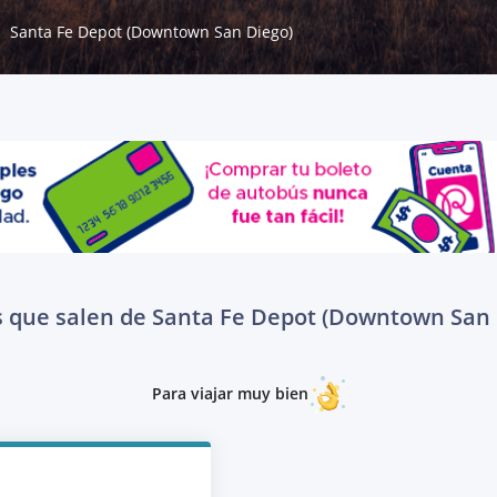
Santa Fe Depot (Downtown San Diego)
s que salen de Santa Fe Depot (Downtown San 
Para viajar muy bien