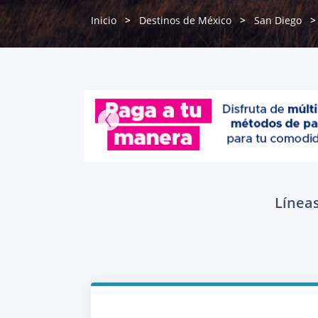
Inicio
Destinos de México
San Diego
Línea