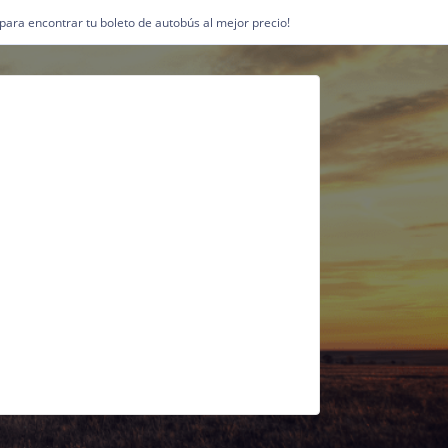
1 para encontrar tu boleto de autobús al mejor precio!