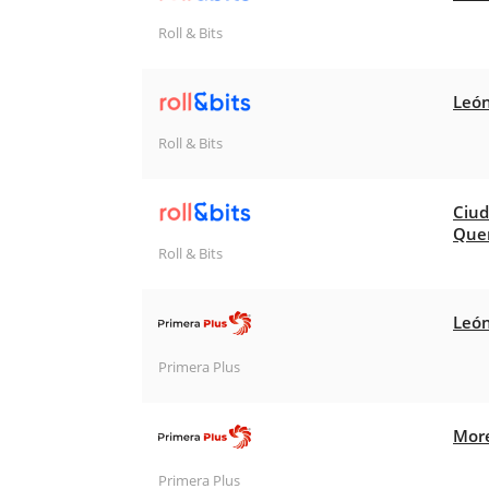
Roll & Bits
León
Roll & Bits
Ciud
Que
Roll & Bits
León
Primera Plus
More
Primera Plus