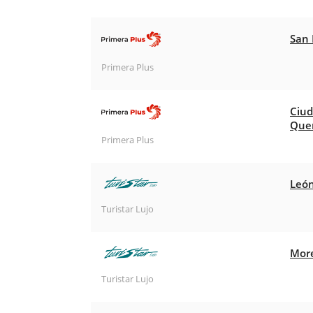
San 
Primera Plus
Ciud
Que
Primera Plus
León
Turistar Lujo
More
Turistar Lujo