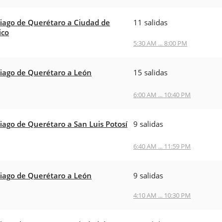
iago de Querétaro a Ciudad de
11 salidas
ico
5:30 AM ... 8:00 PM
iago de Querétaro a León
15 salidas
6:00 AM ... 10:40 PM
iago de Querétaro a San Luis Potosí
9 salidas
6:40 AM ... 11:59 PM
iago de Querétaro a León
9 salidas
4:10 AM ... 10:30 PM