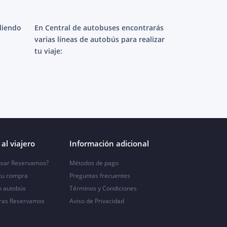
aliendo
En Central de autobuses encontrarás
varias líneas de autobús para realizar
tu viaje:
al viajero
Información adicional
sar Reservamos?
Métodos de pago
 tu compra
Preguntas frecuentes
n autobús
Términos y Condiciones
ras Reservamos
Aviso de Privacidad