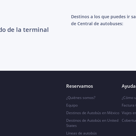
Destinos a los que puedes ir s
de Central de autobuses:
do de la terminal
Reservamos
Ayuda 
¿Quiénes somos?
¿Cómo u
Equipo
Factura
Destinos de Autobús en México
Viajes e
Destinos de Autobús en United
Cobertu
States
Líneas de autobús