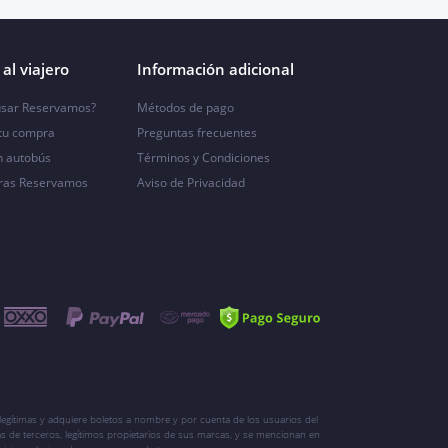
al viajero
Información adicional
sar Reservamos?
Métodos de pago
 tu compra
Preguntas frecuentes
n autobús
Términos y Condiciones
ras Reservamos
Aviso de Privacidad
egítimas y adquiere boletos a nombre y por cuenta de los usuarios del
s de terceros, legítimos propietarios de sus marcas, y se mencionan en