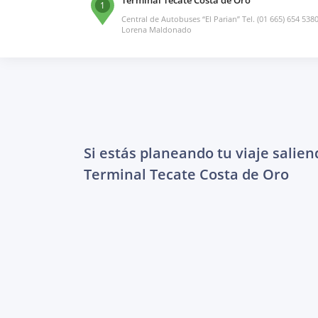
1
Central de Autobuses “El Parian” Tel. (01 665) 654 5380
Lorena Maldonado
Si estás planeando tu viaje salien
Terminal Tecate Costa de Oro