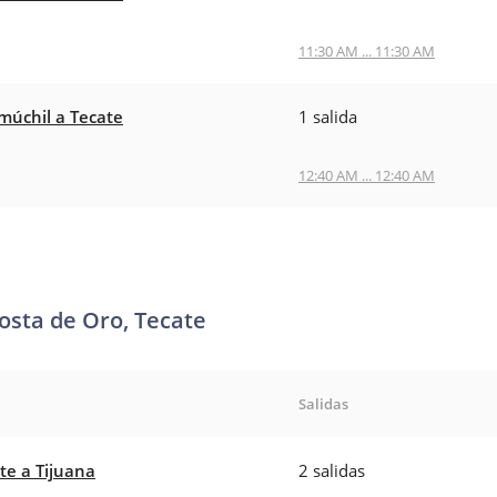
11:30 AM ... 11:30 AM
úchil a Tecate
1 salida
12:40 AM ... 12:40 AM
osta de Oro, Tecate
Salidas
te a Tijuana
2 salidas