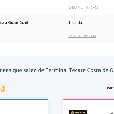
9:40 AM ... 10:40 AM
te a Guamúchil
1 salida
9:10 PM ... 9:10 PM
íneas que salen de Terminal Tecate Costa de O
Para
Tuf