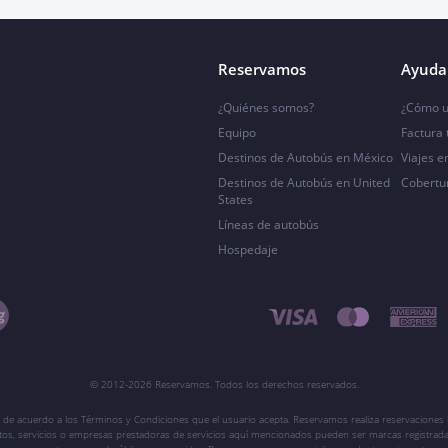
Reservamos
Ayuda 
¿Quiénes somos?
¿Cómo u
Equipo
Factura
Destinos de Autobús en México
Viajes e
Destinos de Autobús en United
Cobertu
States
Líneas de autobús
Hospedaje
© 2012-2026 Reservamos. Todos los derechos reservados.
 de acuerdo a los Términos y Condiciones que el usuario acepta. Reservamos realiza reservaciones l
ctos, servicios o empresas prestadoras de servicios aquí mencionados pueden ser marcas registrada