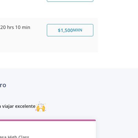
20 hrs 10 min
$1,500
MXN
ro
 viajar excelente
esa High Class