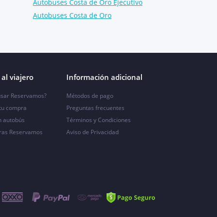
Autobuses Costa de Oro Ejecutivo
Autobuses Costa de Oro
al viajero
Información adicional
sar Reservamos?
Métodos de pago
 tu compra
Preguntas frecuentes
n autobús
Términos y Condiciones
ras Reservamos
Aviso de Privacidad