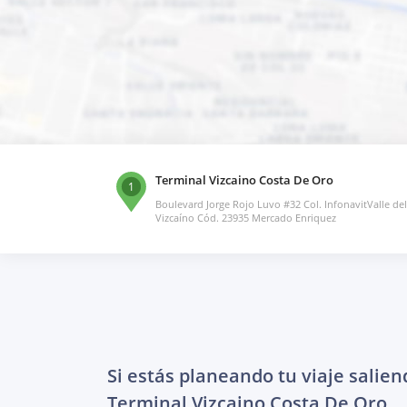
Terminal Vizcaino Costa De Oro
1
Boulevard Jorge Rojo Luvo #32 Col. InfonavitValle del
Vizcaíno Cód. 23935 Mercado Enriquez
Si estás planeando tu viaje salien
Terminal Vizcaino Costa De Oro