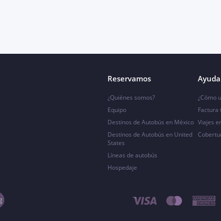
Reservamos
Ayuda 
¿Quiénes somos?
¿Cómo u
Equipo
Factura
Destinos de Autobús en México
Viajes e
Destinos de Autobús en United
Cobertu
States
Líneas de autobús
Hospedaje