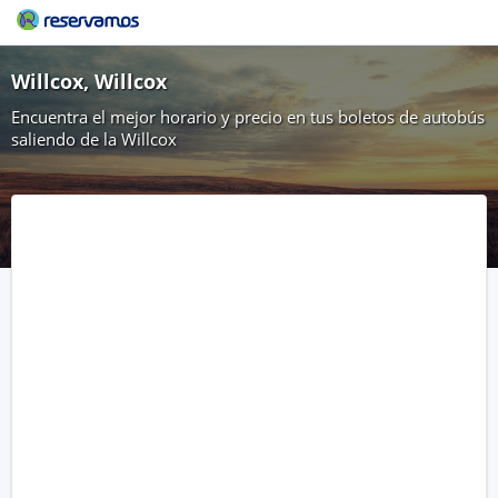
Willcox, Willcox
Encuentra el mejor horario y precio en tus boletos de autobús
saliendo de la Willcox