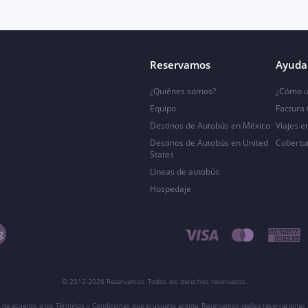
Reservamos
Ayuda 
¿Quiénes somos?
¿Cómo u
Equipo
Factura
Destinos de Autobús en México
Viajes e
Destinos de Autobús en United
Cobertu
States
Líneas de autobús
Hospedaje
© 2012-2026 Reservamos. Todos los derechos reservados.
 de acuerdo a los Términos y Condiciones que el usuario acepta. Reservamos realiza reservaciones l