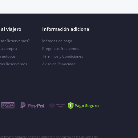
al viajero
Información adicional
sar Reservamos?
Métodos de pago
 tu compra
Preguntas frecuentes
n autobús
Términos y Condiciones
ras Reservamos
Aviso de Privacidad
egítimas y adquiere boletos a nombre y por cuenta de los usuarios del