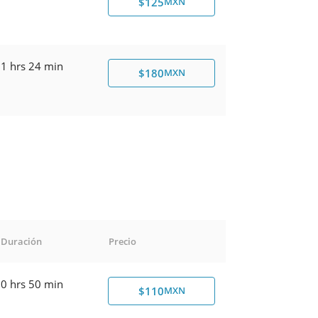
$125
MXN
1 hrs 24 min
$180
MXN
Duración
Precio
0 hrs 50 min
$110
MXN