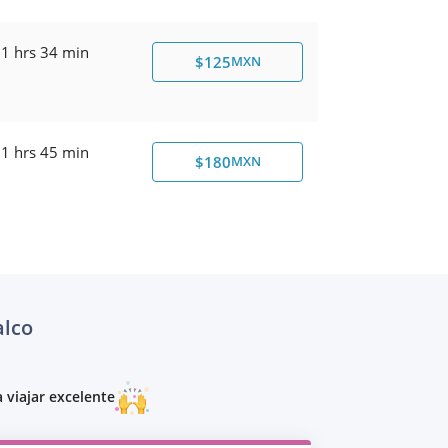
1 hrs 34 min
$125
MXN
1 hrs 45 min
$180
MXN
alco
 viajar excelente