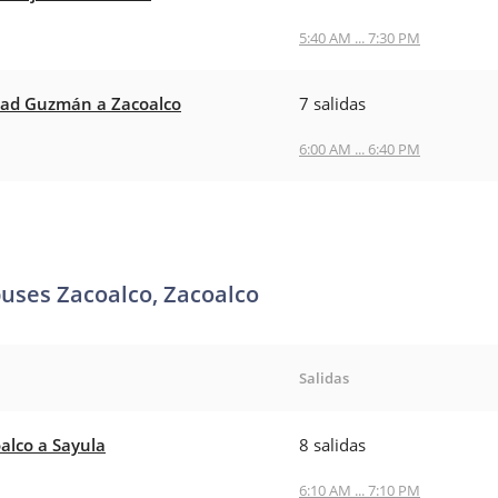
5:40 AM ... 7:30 PM
ad Guzmán a Zacoalco
7 salidas
6:00 AM ... 6:40 PM
buses Zacoalco, Zacoalco
Salidas
alco a Sayula
8 salidas
6:10 AM ... 7:10 PM