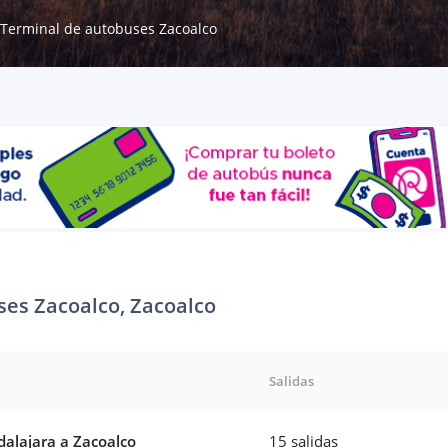
Terminal de autobuses Zacoalco
es Zacoalco, Zacoalco
Salidas
alajara a Zacoalco
15 salidas