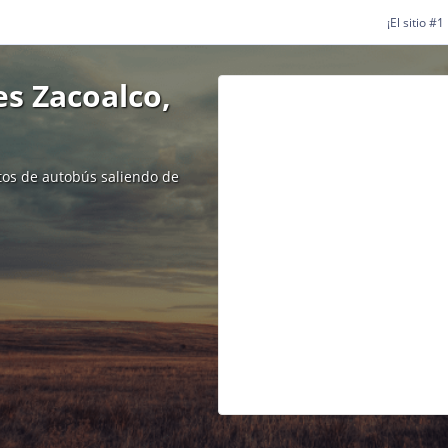
¡El sitio #
s Zacoalco,
etos de autobús saliendo de