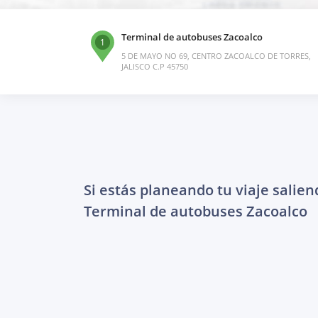
Terminal de autobuses Zacoalco
1
5 DE MAYO NO 69, CENTRO ZACOALCO DE TORRES,
JALISCO C.P 45750
Si estás planeando tu viaje salien
Terminal de autobuses Zacoalco