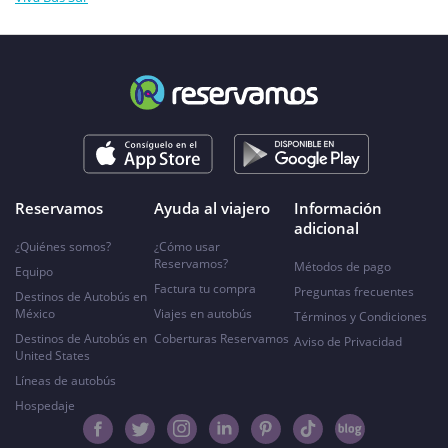
Reservamos
Ayuda al viajero
Información
adicional
¿Quiénes somos?
¿Cómo usar
Reservamos?
Métodos de pago
Equipo
Factura tu compra
Preguntas frecuentes
Destinos de Autobús en
México
Viajes en autobús
Términos y Condiciones
Destinos de Autobús en
Coberturas Reservamos
Aviso de Privacidad
United States
Líneas de autobús
Hospedaje