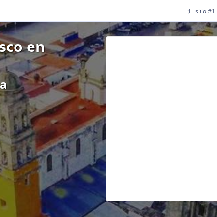
¡El sitio #
isco en
ea