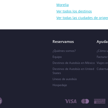
Morelia
Ver todos los destinos
Ver todas las ciudades de orige
Reservamos
Ayuda 
¿Quiénes somos?
¿Cómo u
Equipo
Factura
Destinos de Autobús en México
Viajes e
Destinos de Autobús en United
Cobertu
States
Líneas de autobús
Hospedaje