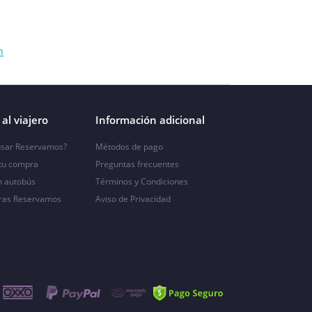
n
al viajero
Información adicional
sar Reservamos?
Métodos de pago
 tu compra
Preguntas frecuentes
n autobús
Términos y Condiciones
ras Reservamos
Aviso de Privacidad