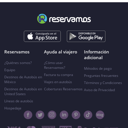
Reservamos
Ayuda al viajero
Información
adicional
¿Quiénes somos?
¿Cómo usar
Reservamos?
Métodos de pago
Equipo
Factura tu compra
Preguntas frecuentes
Destinos de Autobús en
México
Viajes en autobús
Términos y Condiciones
Destinos de Autobús en
Coberturas Reservamos
Aviso de Privacidad
United States
Líneas de autobús
Hospedaje