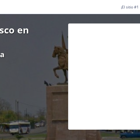
¡El sitio #
isco en
ea