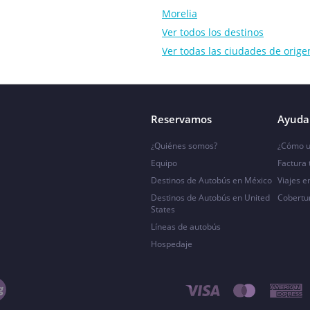
Morelia
Ver todos los destinos
Ver todas las ciudades de orige
Reservamos
Ayuda 
¿Quiénes somos?
¿Cómo u
Equipo
Factura
Destinos de Autobús en México
Viajes e
Destinos de Autobús en United
Cobertu
States
Líneas de autobús
Hospedaje