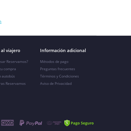
n
al viajero
Información adicional
sar Reservamos?
Métodos de pago
 tu compra
Preguntas frecuentes
n autobús
Términos y Condiciones
ras Reservamos
Aviso de Privacidad