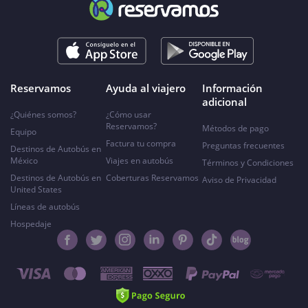
Reservamos
Ayuda al viajero
Información
adicional
¿Quiénes somos?
¿Cómo usar
Reservamos?
Métodos de pago
Equipo
Factura tu compra
Preguntas frecuentes
Destinos de Autobús en
México
Viajes en autobús
Términos y Condiciones
Destinos de Autobús en
Coberturas Reservamos
Aviso de Privacidad
United States
Líneas de autobús
Hospedaje