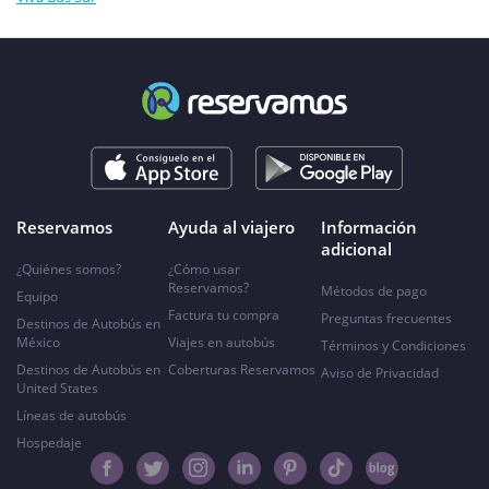
Reservamos
Ayuda al viajero
Información
adicional
¿Quiénes somos?
¿Cómo usar
Reservamos?
Métodos de pago
Equipo
Factura tu compra
Preguntas frecuentes
Destinos de Autobús en
México
Viajes en autobús
Términos y Condiciones
Destinos de Autobús en
Coberturas Reservamos
Aviso de Privacidad
United States
Líneas de autobús
Hospedaje