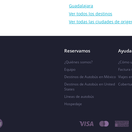
Guadalajara
Ver todos los destinos
Ver todas las ciudades de orige
Reservamos
Ayuda 
¿Quiénes somos?
¿Cómo u
Equipo
Factura
Destinos de Autobús en México
Viajes e
Destinos de Autobús en United
Cobertu
States
Líneas de autobús
Hospedaje