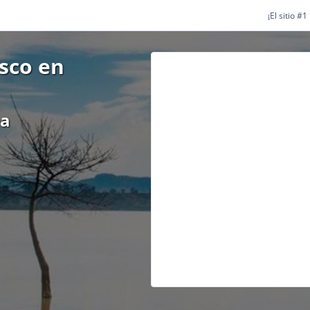
¡El sitio #
isco en
ea