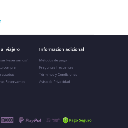
n
al viajero
Información adicional
sar Reservamos?
Métodos de pago
 tu compra
Preguntas frecuentes
n autobús
Términos y Condiciones
ras Reservamos
Aviso de Privacidad