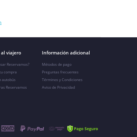
n
al viajero
Información adicional
sar Reservamos?
Métodos de pago
 tu compra
Preguntas frecuentes
n autobús
Términos y Condiciones
ras Reservamos
Aviso de Privacidad