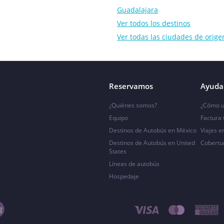
Guadalajara
Ver todos los destinos
Ver todas las ciudades de orige
Reservamos
Ayuda 
¿Quiénes somos?
¿Cómo u
Equipo
Factura
Destinos de Autobús en México
Viajes e
Destinos de Autobús en United
Cobertu
States
Líneas de autobús
Hospedaje