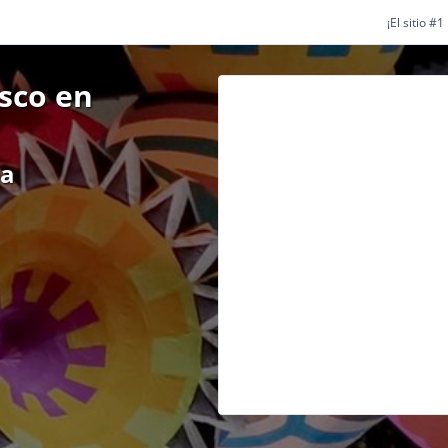
¡El sitio #
isco en
ea