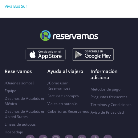
Viva Bus Sur
Reservamos
Ayuda al viajero
Información
adicional
¿Quiénes somos?
¿Cómo usar
Reservamos?
Métodos de pago
Equipo
Factura tu compra
Preguntas frecuentes
Destinos de Autobús en
México
Viajes en autobús
Términos y Condiciones
Destinos de Autobús en
Coberturas Reservamos
Aviso de Privacidad
United States
Líneas de autobús
Hospedaje