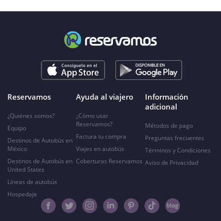
Reservamos
Ayuda al viajero
Información
adicional
¿Quiénes somos?
¿Cómo usar
Reservamos?
Métodos de pago
Equipo
Factura tu compra
Preguntas frecuentes
Destinos de Autobús en
México
Viajes en autobús
Términos y Condiciones
Destinos de Autobús en
Coberturas Reservamos
Aviso de Privacidad
United States
Líneas de autobús
Hospedaje