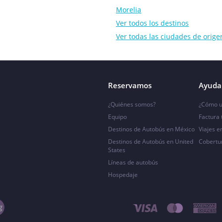
Morelia
Ver todos los destinos
Ver todas las ciudades de orige
Reservamos
Ayuda 
¿Quiénes somos?
¿Cómo u
Equipo
Factura
Destinos de Autobús en México
Viajes e
Destinos de Autobús en United
Cobertu
States
Líneas de autobús
Hospedaje