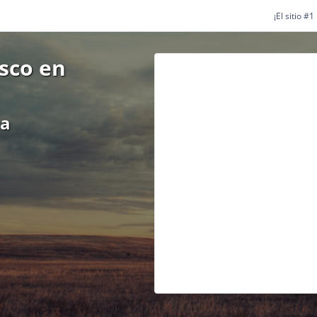
¡El sitio #
isco en
ea