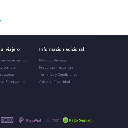
n
al viajero
Información adicional
sar Reservamos?
Métodos de pago
 tu compra
Preguntas frecuentes
n autobús
Términos y Condiciones
ras Reservamos
Aviso de Privacidad