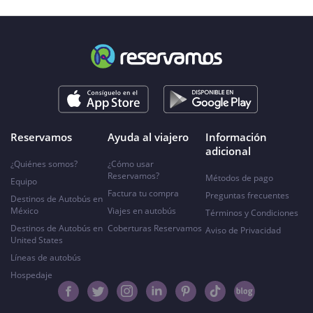
Reservamos
Ayuda al viajero
Información
adicional
¿Quiénes somos?
¿Cómo usar
Reservamos?
Métodos de pago
Equipo
Factura tu compra
Preguntas frecuentes
Destinos de Autobús en
México
Viajes en autobús
Términos y Condiciones
Destinos de Autobús en
Coberturas Reservamos
Aviso de Privacidad
United States
Líneas de autobús
Hospedaje