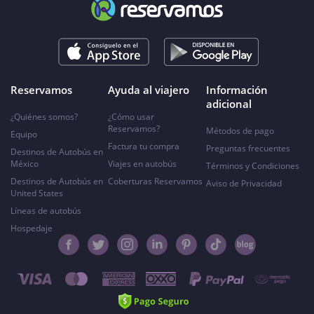
Reservamos
Ayuda al viajero
Información
adicional
¿Quiénes somos?
¿Cómo usar
Reservamos?
Métodos de pago
Equipo
Factura tu compra
Preguntas frecuentes
Destinos de Autobús en
México
Viajes en autobús
Términos y Condiciones
Destinos de Autobús en
Coberturas Reservamos
Aviso de Privacidad
United States
Líneas de autobús
Hospedaje