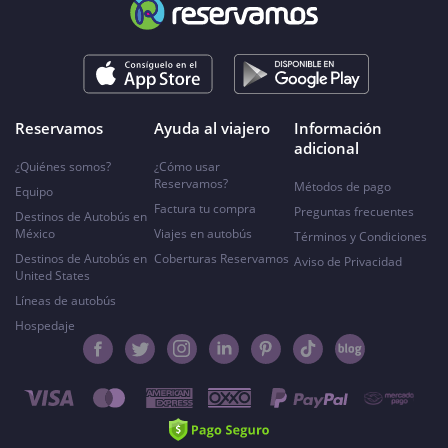
Reservamos
Ayuda al viajero
Información
adicional
¿Quiénes somos?
¿Cómo usar
Reservamos?
Métodos de pago
Equipo
Factura tu compra
Preguntas frecuentes
Destinos de Autobús en
México
Viajes en autobús
Términos y Condiciones
Destinos de Autobús en
Coberturas Reservamos
Aviso de Privacidad
United States
Líneas de autobús
Hospedaje