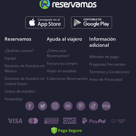
Reservamos
Ayuda al viajero
Información
adicional
¿Quiénes somos?
¿Cómo usar
Reservamos?
Métodos de pago
Equipo
Factura tu compra
Preguntas frecuentes
Destinos de Autobús en
México
Viajes en autobús
Términos y Condiciones
Destinos de Autobús en
Coberturas Reservamos
Aviso de Privacidad
United States
Líneas de autobús
Hospedaje