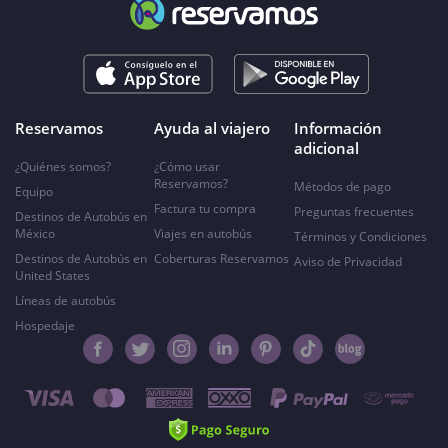
Reservamos
Ayuda al viajero
Información
adicional
¿Quiénes somos?
¿Cómo usar
Reservamos?
Métodos de pago
Equipo
Factura tu compra
Preguntas frecuentes
Destinos de Autobús en
México
Viajes en autobús
Términos y Condiciones
Destinos de Autobús en
Coberturas Reservamos
Aviso de Privacidad
United States
Líneas de autobús
Hospedaje