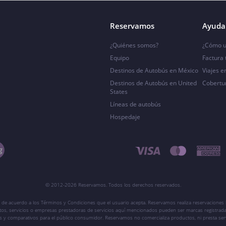
Reservamos
Ayuda 
¿Quiénes somos?
¿Cómo u
Equipo
Factura
Destinos de Autobús en México
Viajes e
Destinos de Autobús en United
Cobertu
States
Líneas de autobús
Hospedaje
© 2012-2026 Reservamos. Todos los derechos reservados.
 de acuerdo a los Términos y Condiciones que el usuario acepta. Reservamos realiza reservaciones l
ctos, servicios o empresas prestadoras de servicios aquí mencionados pueden ser marcas registrada
vos y comparativos para el público consumidor. Reservamos no comercializa productos, ni presta ser