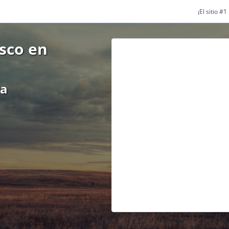
¡El sitio #
isco en
ea