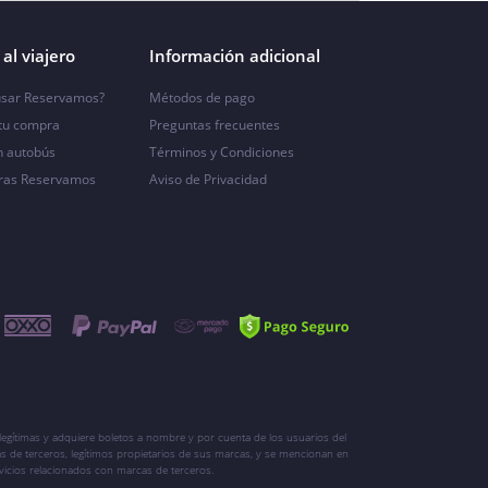
al viajero
Información adicional
sar Reservamos?
Métodos de pago
 tu compra
Preguntas frecuentes
n autobús
Términos y Condiciones
ras Reservamos
Aviso de Privacidad
egítimas y adquiere boletos a nombre y por cuenta de los usuarios del
s de terceros, legítimos propietarios de sus marcas, y se mencionan en
vicios relacionados con marcas de terceros.