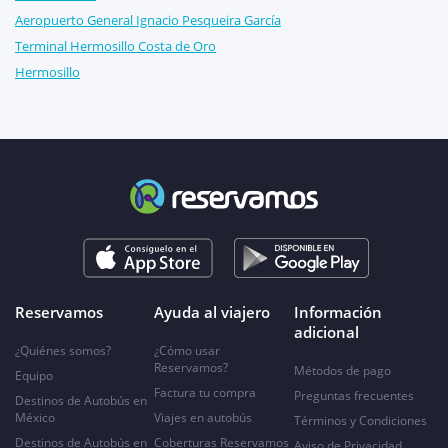
Aeropuerto General Ignacio Pesqueira García
Terminal Hermosillo Costa de Oro
Hermosillo
Reservamos
Ayuda al viajero
Información
adicional
¿Quiénes somos?
¿Cómo usar
Reservamos?
Métodos de pago
Equipo
Factura tu compra
Preguntas frecuentes
Destinos de Autobús en
México
Viajes en autobús
Términos y Condiciones
Destinos de Autobús en
Coberturas Reservamos
Aviso de Privacidad