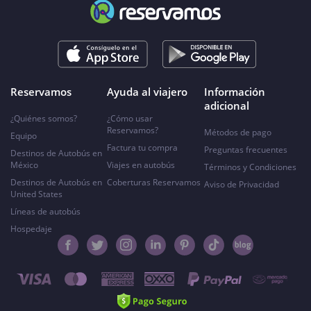
Reservamos
Ayuda al viajero
Información
adicional
¿Quiénes somos?
¿Cómo usar
Reservamos?
Métodos de pago
Equipo
Factura tu compra
Preguntas frecuentes
Destinos de Autobús en
México
Viajes en autobús
Términos y Condiciones
Destinos de Autobús en
Coberturas Reservamos
Aviso de Privacidad
United States
Líneas de autobús
Hospedaje