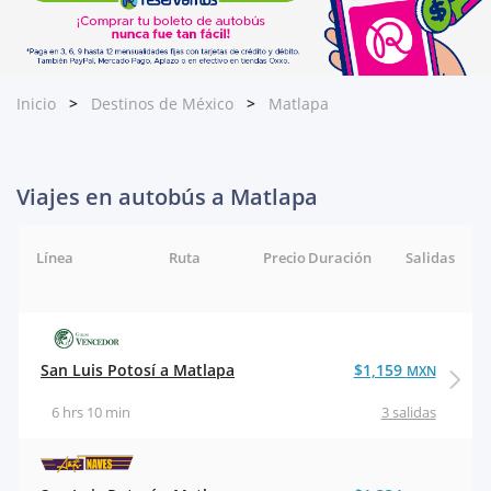
Inicio
Destinos de México
Matlapa
Viajes en autobús a Matlapa
Línea
Ruta
Precio
Duración
Salidas
San Luis Potosí a Matlapa
$1,159
MXN
6 hrs 10 min
3 salidas