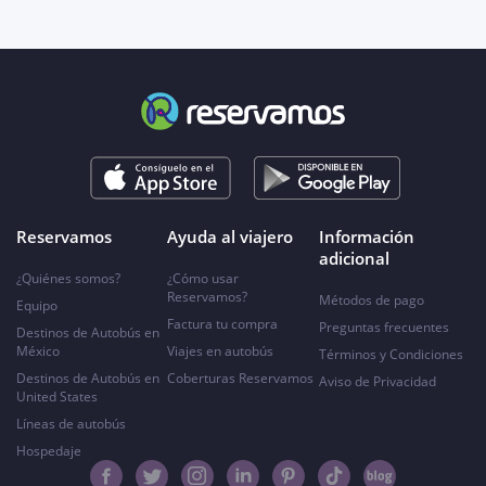
Reservamos
Ayuda al viajero
Información
adicional
¿Quiénes somos?
¿Cómo usar
Reservamos?
Métodos de pago
Equipo
Factura tu compra
Preguntas frecuentes
Destinos de Autobús en
México
Viajes en autobús
Términos y Condiciones
Destinos de Autobús en
Coberturas Reservamos
Aviso de Privacidad
United States
Líneas de autobús
Hospedaje