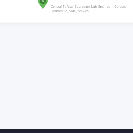
4
Central Tufesa, Boulevard Luis Encinas J., Coloso,
Hermosillo, Son., México