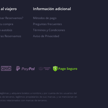
al viajero
Información adicional
sar Reservamos?
Métodos de pago
 tu compra
Preguntas frecuentes
n autobús
Términos y Condiciones
ras Reservamos
Aviso de Privacidad
egítimas y adquiere boletos a nombre y por cuenta de los usuarios del
s de terceros, legítimos propietarios de sus marcas, y se mencionan en
vicios relacionados con marcas de terceros.