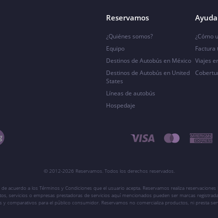
Reservamos
Ayuda 
¿Quiénes somos?
¿Cómo u
Equipo
Factura
Destinos de Autobús en México
Viajes e
Destinos de Autobús en United
Cobertu
States
Líneas de autobús
Hospedaje
© 2012-2026 Reservamos. Todos los derechos reservados.
 de acuerdo a los Términos y Condiciones que el usuario acepta. Reservamos realiza reservaciones l
ctos, servicios o empresas prestadoras de servicios aquí mencionados pueden ser marcas registrada
vos y comparativos para el público consumidor. Reservamos no comercializa productos, ni presta ser