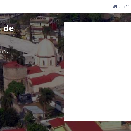
¡El sitio #
 de
obús