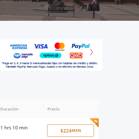
Duración
Precio
1 hrs 10 min
$224
MXN