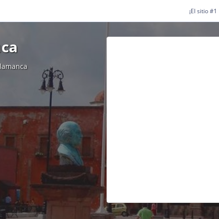
¡El sitio #
nca
alamanca