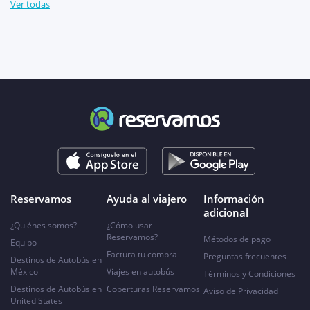
Ver todas
Reservamos
Ayuda al viajero
Información
adicional
¿Quiénes somos?
¿Cómo usar
Reservamos?
Métodos de pago
Equipo
Factura tu compra
Preguntas frecuentes
Destinos de Autobús en
México
Viajes en autobús
Términos y Condiciones
Destinos de Autobús en
Coberturas Reservamos
Aviso de Privacidad
United States