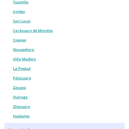
Tuzantla
Irimbo
San Lucas
Carácuaro de Morelos
Coeneo
Nocupétaro
Villa Madero
La Piedad
Pátzcuaro
Zacapú
Quiroga
Zitácuaro
Huetamo