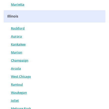
Marietta
Illinois
Rockford
Aurora
Kankakee
Marion
Champaign
Arcola
West Chicago
Rantoul
Waukegan
Joliet
Melrose Park