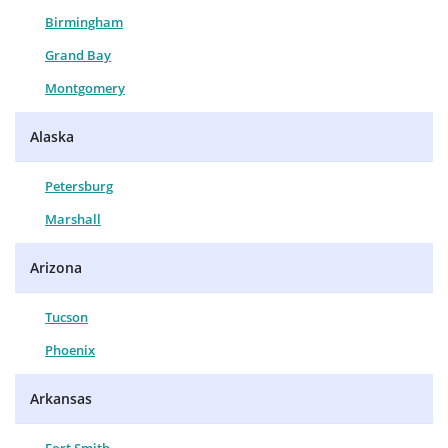
Birmingham
Grand Bay
Montgomery
Alaska
Petersburg
Marshall
Arizona
Tucson
Phoenix
Arkansas