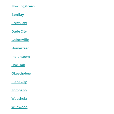
Bowling Green
Bonifay
Crestview
Dade City
Gainesville
Homestead
Indiantown
Live Oak
Okeechobee
Plant City
Pompano
Wauchula
Wildwood