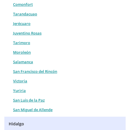
Comonfort
Tarandacuao
Jerécuaro
Juventino Rosas
Tarimoro
Moroleón
Salamanca
San Francisco del Rincón
Victoria
Yuriria
San Luis de la Paz
San Miguel de Allende
Hidalgo