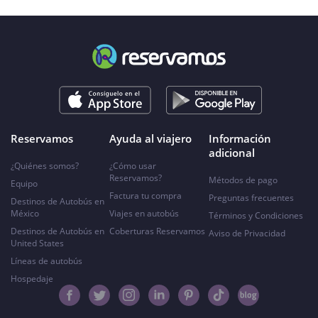
Reservamos
Ayuda al viajero
Información
adicional
¿Quiénes somos?
¿Cómo usar
Reservamos?
Métodos de pago
Equipo
Factura tu compra
Preguntas frecuentes
Destinos de Autobús en
México
Viajes en autobús
Términos y Condiciones
Destinos de Autobús en
Coberturas Reservamos
Aviso de Privacidad
United States
Líneas de autobús
Hospedaje