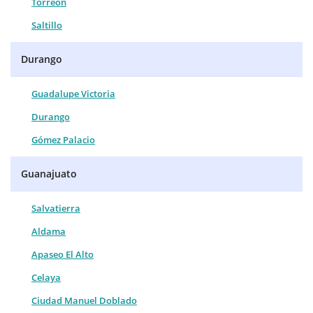
Torreón
Saltillo
Durango
Guadalupe Victoria
Durango
Gómez Palacio
Guanajuato
Salvatierra
Aldama
Apaseo El Alto
Celaya
Ciudad Manuel Doblado