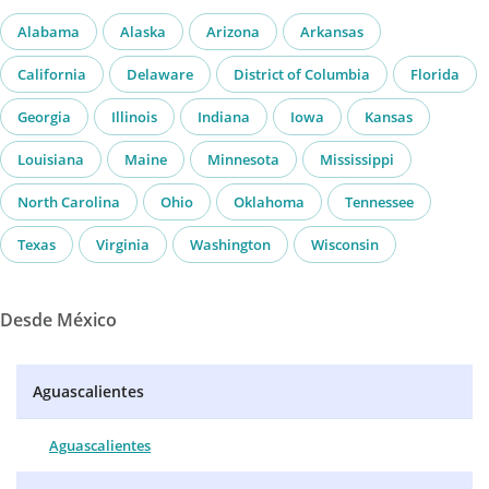
Alabama
Alaska
Arizona
Arkansas
California
Delaware
District of Columbia
Florida
Georgia
Illinois
Indiana
Iowa
Kansas
Louisiana
Maine
Minnesota
Mississippi
North Carolina
Ohio
Oklahoma
Tennessee
Texas
Virginia
Washington
Wisconsin
Desde México
Aguascalientes
Aguascalientes