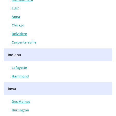
Elgin
Anna
Chicago
Belvidere
Carpentersville
Indiana
Lafayette
Hammond
Iowa
Des Moines
Burlington