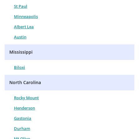
St Paul
Minneapolis
Albert Lea
Austin
Mississippi
Biloxi
North Carolina
Rocky Mount
Henderson
Gastonia
Durham
Mt Olive