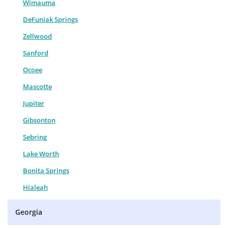
Wimauma
DeFuniak Springs
Zellwood
Sanford
Ocoee
Mascotte
Jupiter
Gibsonton
Sebring
Lake Worth
Bonita Springs
Hialeah
Georgia