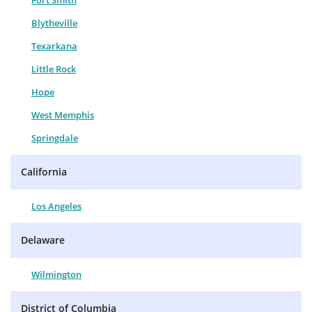
Fort Smith
Blytheville
Texarkana
Little Rock
Hope
West Memphis
Springdale
California
Los Angeles
Delaware
Wilmington
District of Columbia