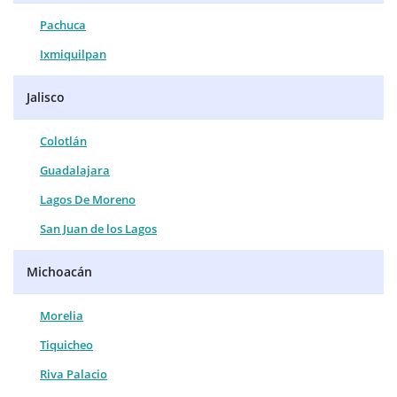
Pachuca
Ixmiquilpan
Jalisco
Colotlán
Guadalajara
Lagos De Moreno
San Juan de los Lagos
Michoacán
Morelia
Tiquicheo
Riva Palacio