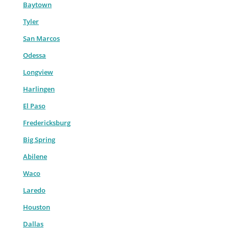
Baytown
Tyler
San Marcos
Odessa
Longview
Harlingen
El Paso
Fredericksburg
Big Spring
Abilene
Waco
Laredo
Houston
Dallas