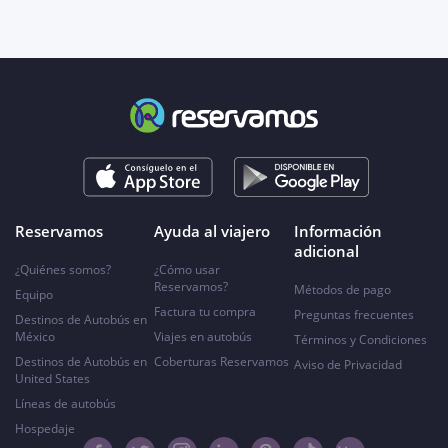
Reservamos
Ayuda al viajero
Información
adicional
¿Quiénes somos?
¿Cómo usar
Reservamos?
Métodos de pago
Equipo
Factura tu compra
Preguntas frecuentes
Destinos de Autobús en
México
Viajes en autobús
Términos y Condiciones
Destinos de Autobús en
Coberturas Reservamos
Aviso de Privacidad
United States
Líneas de autobús
Hospedaje