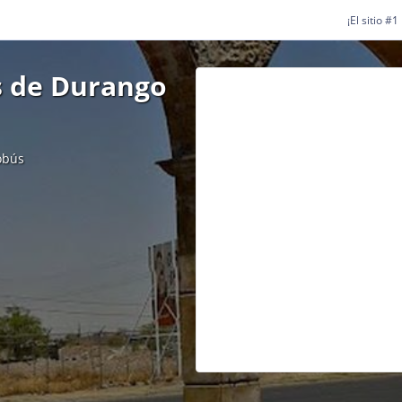
¡El sitio #
s de Durango
obús