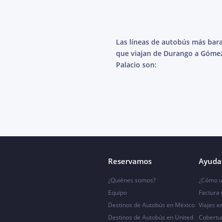
Las líneas de autobús más bar
que viajan de Durango a Góme
Palacio son:
Reservamos
Ayuda 
¿Quiénes somos?
¿Cómo u
Equipo
Factura
Destinos de Autobús en México
Viajes e
Destinos de Autobús en United
Cobertu