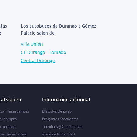
atas
Los autobuses de Durango a Gómez
z
Palacio salen de:
Villa Unión
CT Durango - Tornado
Central Durango
al viajero
Información adicional
sar Reservamos?
Métodos de pago
 tu compra
Preguntas frecuentes
n autobús
Términos y Condiciones
ras Reservamos
Aviso de Privacidad