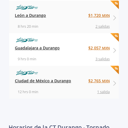
León a Durango
$1,720
MXN
8 hrs 20 min
2 salidas
Guadalajara a Durango
$2,057
MXN
9 hrs 0 min
3 salidas
Ciudad de México a Durango
$2,765
MXN
12 hrs 0 min
1 salida
Horarios de la CT Durango - Tornado,