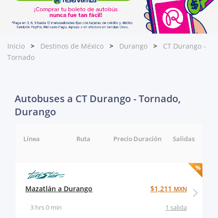
Inicio
Destinos de México
Durango
CT Durango -
Tornado
Autobuses a CT Durango - Tornado,
Durango
Línea
Ruta
Precio
Duración
Salidas
Mazatlán a Durango
$1,211
MXN
3 hrs 0 min
1 salida