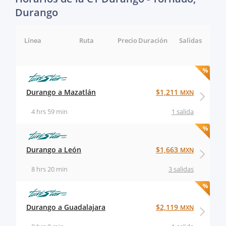
Durango
Línea
Ruta
Precio
Duración
Salidas
Durango a Mazatlán
$1,211
MXN
4 hrs 59 min
1 salida
Durango a León
$1,663
MXN
8 hrs 20 min
3 salidas
Durango a Guadalajara
$2,119
MXN