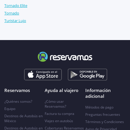
Tornado Elite
Tornado
Turistar Lujo
Reservamos
Ayuda al viajero
Información
adicional
¿Quiénes somos?
¿Cómo usar
Reservamos?
Métodos de pago
Equipo
Factura tu compra
Preguntas frecuentes
Destinos de Autobús en
México
Viajes en autobús
Términos y Condiciones
Destinos de Autobús en
Coberturas Reservamos
Aviso de Privacidad