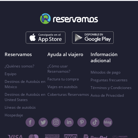
Reservamos
Ayuda al viajero
Información
adicional
¿Quiénes somos?
¿Cómo usar
Reservamos?
Métodos de pago
Equipo
Factura tu compra
Preguntas frecuentes
Destinos de Autobús en
México
Viajes en autobús
Términos y Condiciones
Destinos de Autobús en
Coberturas Reservamos
Aviso de Privacidad
United States
Líneas de autobús
Hospedaje