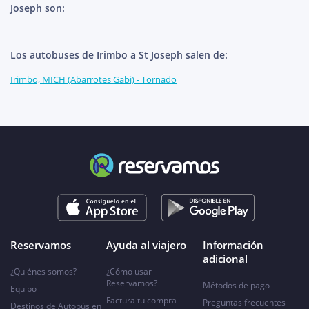
Joseph son:
Los autobuses de Irimbo a St Joseph salen de:
Irimbo, MICH (Abarrotes Gabi) - Tornado
Reservamos
Ayuda al viajero
Información
adicional
¿Quiénes somos?
¿Cómo usar
Reservamos?
Métodos de pago
Equipo
Factura tu compra
Preguntas frecuentes
Destinos de Autobús en